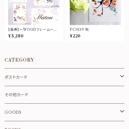
【長寿】〜WOODフレーム〜
PC0119 秋
0004
¥5,280
¥220
CATEGORY
ポストカード
お祝い・お礼
その他カード
春
GOODS