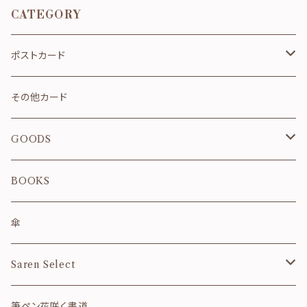
CATEGORY
ポストカード
お祝い・お礼
その他カード
春
GOODS
夏
雑貨のセット
BOOKS
秋
カレンダー
傘
冬
御朱印帳
Saren Select
和風月名
ご祝儀袋
フレーム
筆ペン花咲く書道