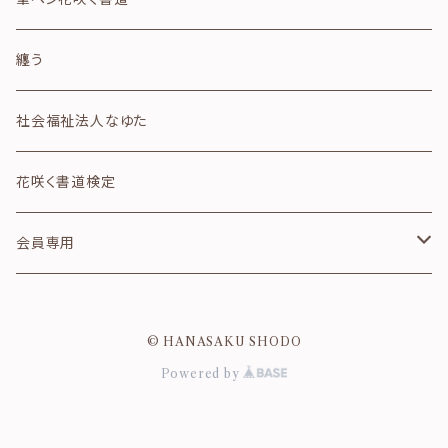
干支
便箋・封筒
その他
纏う
四字熟語
クリアファイル
社会福祉法人なゆた
詩のカード
ガラス箸置き
花咲く書道検定
想いのカード
テープ・シール
会員専用
モノクロシリーズ
スタンプ
生徒様専用
© HANASAKU SHODO
花・イラスト
ウッドスタンド
卒業生専用
Powered by
名入れ印刷
布の雑貨