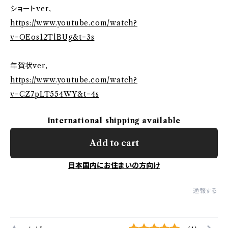
ショートver,
https://www.youtube.com/watch?
v=OEos12TlBUg&t=3s
年賀状ver,
https://www.youtube.com/watch?
v=CZ7pLT554WY&t=4s
International shipping available
Add to cart
日本国内にお住まいの方向け
通報する