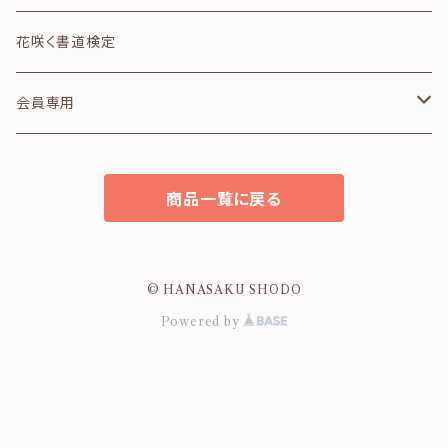
詩のカード
ガラス箸置き
花咲く書道検定
想いのカード
テープ・シール
会員専用
モノクロシリーズ
スタンプ
生徒様専用
商品一覧に戻る
花・イラスト
ウッドスタンド
卒業生専用
名入れ印刷
布の雑貨
© HANASAKU SHODO
Powered by
ポストカードセット
寄せ書き色紙