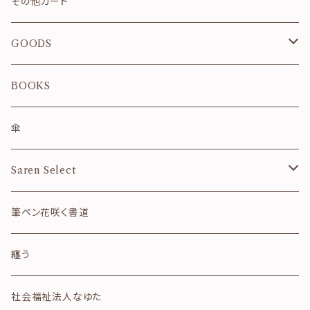
お祝い・お礼
その他カード
春
GOODS
夏
雑貨のセット
BOOKS
秋
カレンダー
傘
冬
御朱印帳
Saren Select
和風月名
ご祝儀袋
フレーム
筆ペン花咲く書道
干支
便箋・封筒
その他
纏う
四字熟語
クリアファイル
社会福祉法人なゆた