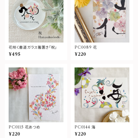
花咲く書道ガラス箸置き「祝」
PC0089 花
¥495
¥220
PC0115 花あつめ
PC0144 海
¥220
¥220