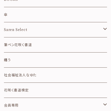
秋
カレンダー
傘
冬
御朱印帳
Saren Select
和風月名
ご祝儀袋
フレーム
筆ペン花咲く書道
干支
便箋・封筒
その他
纏う
四字熟語
クリアファイル
社会福祉法人なゆた
詩のカード
ガラス箸置き
花咲く書道検定
想いのカード
テープ・シール
会員専用