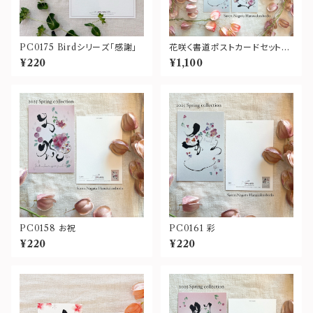
PC0175 Birdシリーズ「感謝」
花咲く書道ポストカードセット〜
春のNew Postcard〜
¥220
¥1,100
PC0158 お祝
PC0161 彩
¥220
¥220