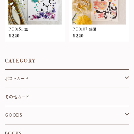
PC0151 空
PC0107 感謝
¥220
¥220
CATEGORY
ポストカード
お祝い・お礼
その他カード
春
GOODS
夏
雑貨のセット
BOOKS