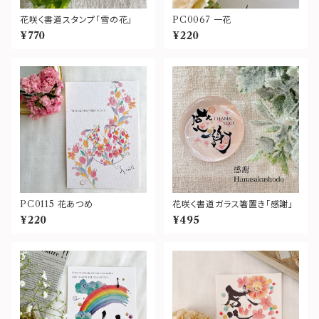
花咲く書道スタンプ「雪の花」
PC0067 一花
¥770
¥220
PC0115 花あつめ
花咲く書道ガラス箸置き「感謝」
¥220
¥495