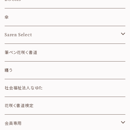
秋
カレンダー
傘
冬
御朱印帳
Saren Select
和風月名
ご祝儀袋
フレーム
筆ペン花咲く書道
干支
便箋・封筒
その他
纏う
四字熟語
クリアファイル
社会福祉法人なゆた
詩のカード
ガラス箸置き
花咲く書道検定
想いのカード
テープ・シール
会員専用