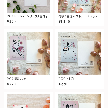
PC0175 Birdシリーズ「感謝」
花咲く書道ポストカードセット〜
春のNew Postcard〜
¥220
¥1,100
PC0158 お祝
PC0161 彩
¥220
¥220