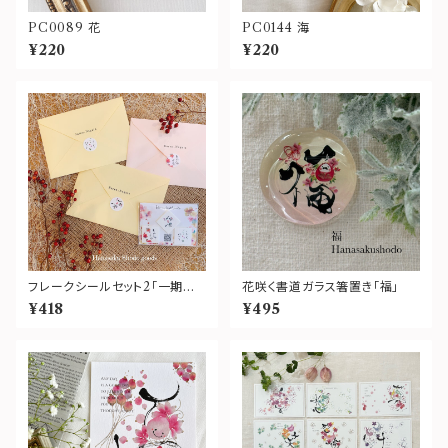
PC0089 花
PC0144 海
¥220
¥220
フレークシールセット2「一期一
花咲く書道ガラス箸置き「福」
会・こころばかり・ありがとうご
¥418
¥495
ざいます」