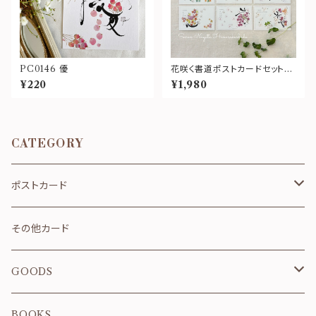
PC0146 優
花咲く書道ポストカードセット〜
Birdシリーズセット〜
¥220
¥1,980
CATEGORY
ポストカード
お祝い・お礼
その他カード
春
GOODS
夏
雑貨のセット
BOOKS